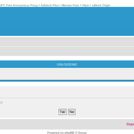
isPC Free Anonymous Proxy
•
Adblock Plus
•
Mixmax Free
•
Viber
•
uBlock Origin
OGŁOSZENIE:
m?
Ekip
Powered by
phpBB
© Group