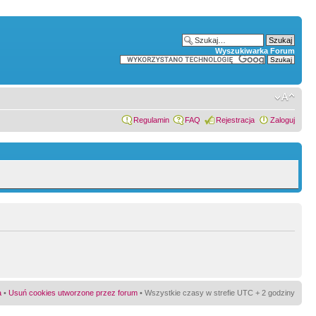
Wyszukiwarka Forum
Regulamin
FAQ
Rejestracja
Zaloguj
a
•
Usuń cookies utworzone przez forum
• Wszystkie czasy w strefie UTC + 2 godziny