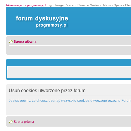
Aktualizacje na programosy.pl
:
Light Image Resizer
•
Rename Master
•
Helium
•
Opera
•
Chr
Strona główna
Usuń cookies utworzone przez forum
Jesteś pewny, że chcesz usunąć wszystkie cookies utworzone przez to Foru
Strona główna