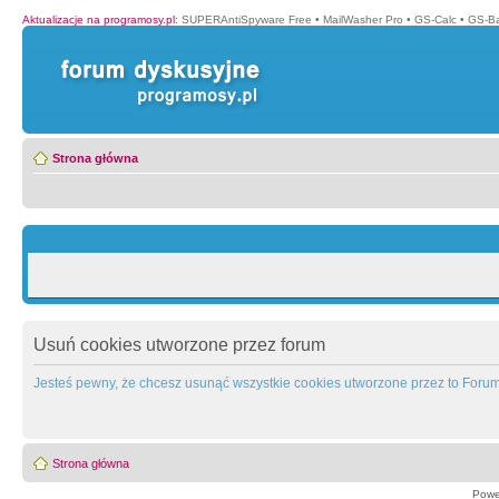
Aktualizacje na programosy.pl
:
SUPERAntiSpyware Free
•
MailWasher Pro
•
GS-Calc
•
GS-B
Strona główna
Usuń cookies utworzone przez forum
Jesteś pewny, że chcesz usunąć wszystkie cookies utworzone przez to Foru
Strona główna
Powe