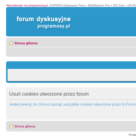
Aktualizacje na programosy.pl
:
SUPERAntiSpyware Free
•
MailWasher Pro
•
GS-Calc
•
GS-B
Strona główna
Usuń cookies utworzone przez forum
Jesteś pewny, że chcesz usunąć wszystkie cookies utworzone przez to Foru
Strona główna
Powe