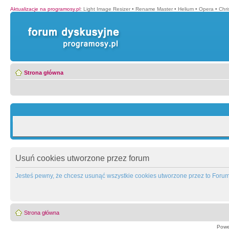
Aktualizacje na programosy.pl
:
Light Image Resizer
•
Rename Master
•
Helium
•
Opera
•
Chr
Strona główna
Usuń cookies utworzone przez forum
Jesteś pewny, że chcesz usunąć wszystkie cookies utworzone przez to Foru
Strona główna
Powe