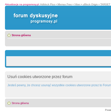
Aktualizacje na programosy.pl
:
Adblock Plus
•
Mixmax Free
•
Viber
•
uBlock Origin
•
TARGET 
Strona główna
Usuń cookies utworzone przez forum
Jesteś pewny, że chcesz usunąć wszystkie cookies utworzone przez to Foru
Strona główna
Powe