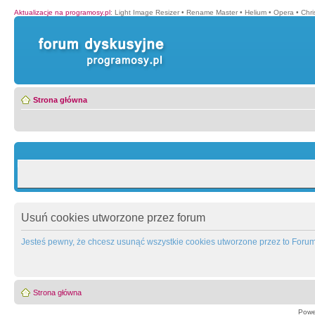
Aktualizacje na programosy.pl
:
Light Image Resizer
•
Rename Master
•
Helium
•
Opera
•
Chr
Strona główna
Usuń cookies utworzone przez forum
Jesteś pewny, że chcesz usunąć wszystkie cookies utworzone przez to Foru
Strona główna
Powe