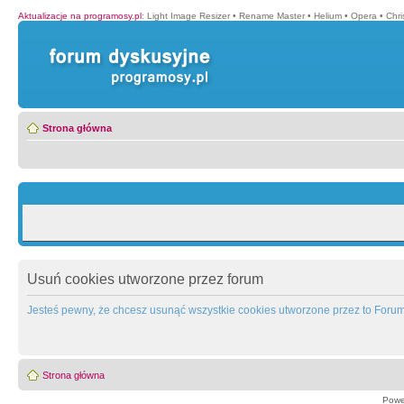
Aktualizacje na programosy.pl
:
Light Image Resizer
•
Rename Master
•
Helium
•
Opera
•
Chr
Strona główna
Usuń cookies utworzone przez forum
Jesteś pewny, że chcesz usunąć wszystkie cookies utworzone przez to Foru
Strona główna
Powe