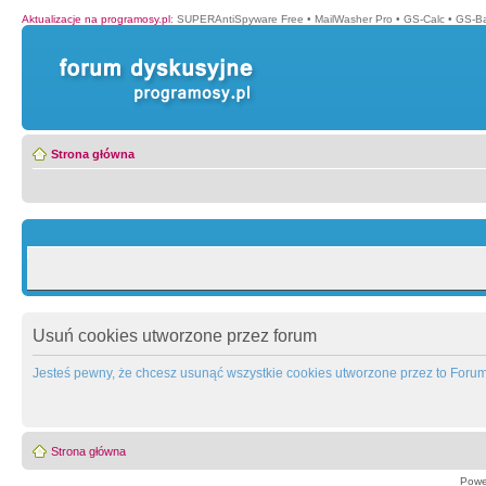
Aktualizacje na programosy.pl
:
SUPERAntiSpyware Free
•
MailWasher Pro
•
GS-Calc
•
GS-B
Strona główna
Usuń cookies utworzone przez forum
Jesteś pewny, że chcesz usunąć wszystkie cookies utworzone przez to Foru
Strona główna
Powe