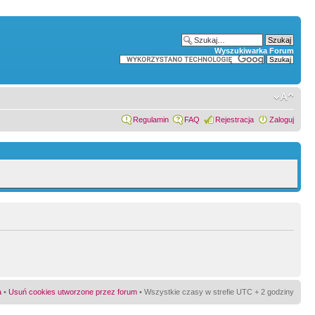
Wyszukiwarka Forum
Regulamin
FAQ
Rejestracja
Zaloguj
a
•
Usuń cookies utworzone przez forum
• Wszystkie czasy w strefie UTC + 2 godziny