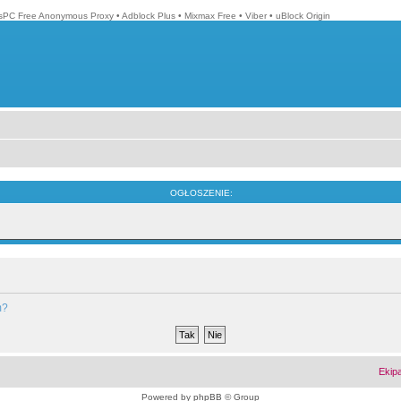
isPC Free Anonymous Proxy
•
Adblock Plus
•
Mixmax Free
•
Viber
•
uBlock Origin
OGŁOSZENIE:
m?
Ekip
Powered by
phpBB
© Group