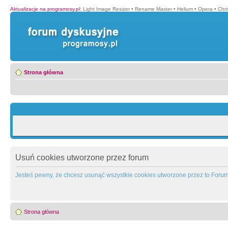
Aktualizacje na programosy.pl
:
Light Image Resizer
•
Rename Master
•
Helium
•
Opera
•
Chr
Strona główna
Usuń cookies utworzone przez forum
Jesteś pewny, że chcesz usunąć wszystkie cookies utworzone przez to Foru
Strona główna