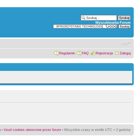
Wyszukiwarka Forum
Regulamin
FAQ
Rejestracja
Zaloguj
a
•
Usuń cookies utworzone przez forum
• Wszystkie czasy w strefie UTC + 2 godziny