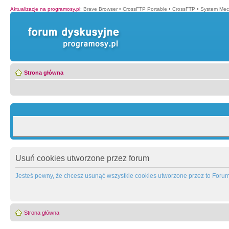
Aktualizacje na programosy.pl
:
Brave Browser
•
CrossFTP Portable
•
CrossFTP
•
System Mec
Strona główna
Usuń cookies utworzone przez forum
Jesteś pewny, że chcesz usunąć wszystkie cookies utworzone przez to Foru
Strona główna