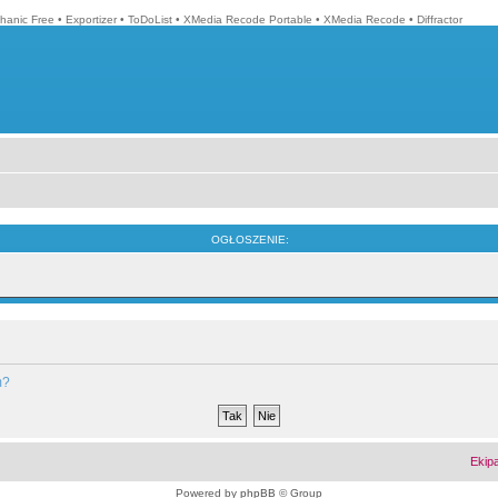
hanic Free
•
Exportizer
•
ToDoList
•
XMedia Recode Portable
•
XMedia Recode
•
Diffractor
OGŁOSZENIE:
m?
Ekip
Powered by
phpBB
© Group