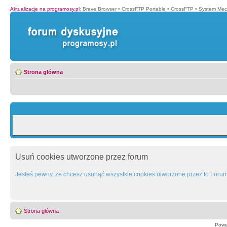
Aktualizacje na programosy.pl
:
Brave Browser
•
CrossFTP Portable
•
CrossFTP
•
System Mec
Strona główna
Usuń cookies utworzone przez forum
Jesteś pewny, że chcesz usunąć wszystkie cookies utworzone przez to Foru
Strona główna
Powe