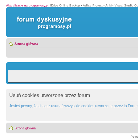
Aktualizacje na programosy.pl
:
IDrive Online Backup
•
Adlice Protect
•
Anki
•
Visual Studio C
Strona główna
Usuń cookies utworzone przez forum
Jesteś pewny, że chcesz usunąć wszystkie cookies utworzone przez to Foru
Strona główna
Powe