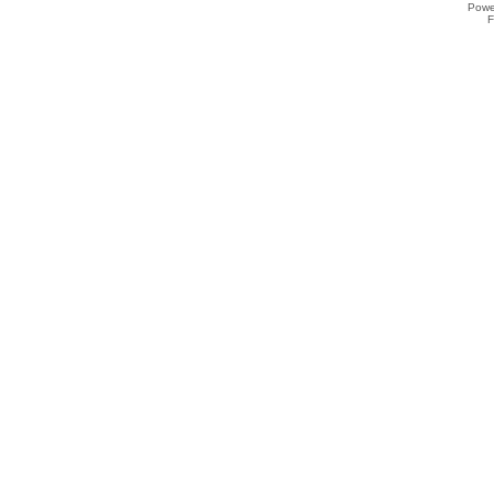
Powe
F