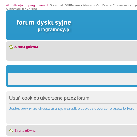
Aktualizacje na programosy.pl
:
Passmark OSFMount
•
Microsoft OneDrive
•
Chromium
•
Kasp
Grammarly for Chrome
Strona główna
Usuń cookies utworzone przez forum
Jesteś pewny, że chcesz usunąć wszystkie cookies utworzone przez to Foru
Strona główna