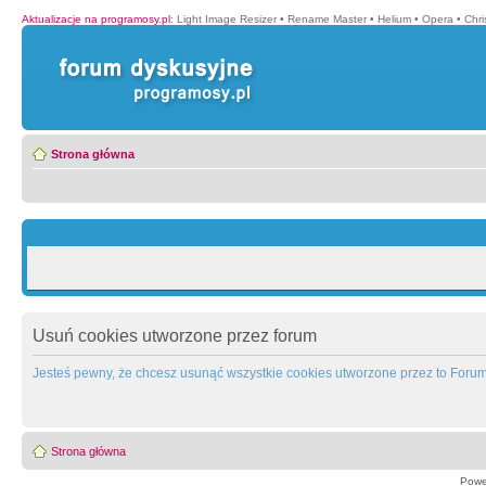
Aktualizacje na programosy.pl
:
Light Image Resizer
•
Rename Master
•
Helium
•
Opera
•
Chr
Strona główna
Usuń cookies utworzone przez forum
Jesteś pewny, że chcesz usunąć wszystkie cookies utworzone przez to Foru
Strona główna
Powe