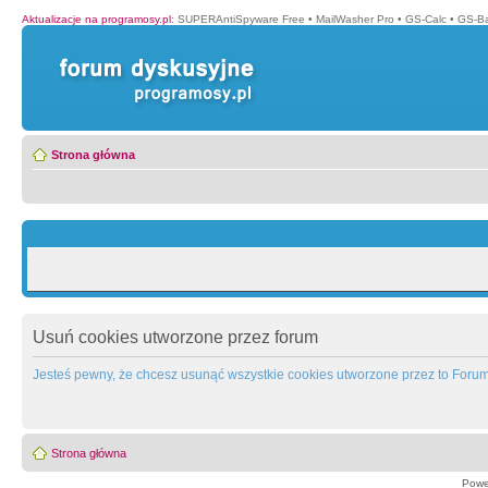
Aktualizacje na programosy.pl
:
SUPERAntiSpyware Free
•
MailWasher Pro
•
GS-Calc
•
GS-B
Strona główna
Usuń cookies utworzone przez forum
Jesteś pewny, że chcesz usunąć wszystkie cookies utworzone przez to Foru
Strona główna
Powe