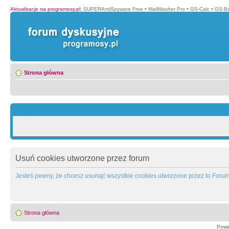
Aktualizacje na programosy.pl
:
SUPERAntiSpyware Free
•
MailWasher Pro
•
GS-Calc
•
GS-B
Strona główna
Usuń cookies utworzone przez forum
Jesteś pewny, że chcesz usunąć wszystkie cookies utworzone przez to Foru
Strona główna
Powe