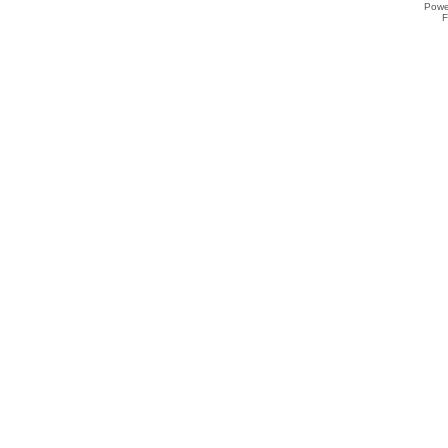
Powe
F