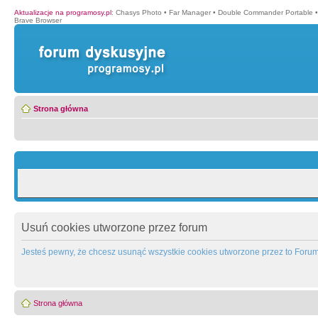
Aktualizacje na programosy.pl
:
Chasys Photo
•
Far Manager
•
Double Commander Portable
Brave Browser
Strona główna
Usuń cookies utworzone przez forum
Jesteś pewny, że chcesz usunąć wszystkie cookies utworzone przez to Foru
Strona główna