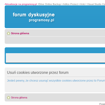
Aktualizacje na programosy.pl
:
IDrive Online Backup
•
Adlice Protect
•
Anki
•
Visual Studio C
Strona główna
Usuń cookies utworzone przez forum
Jesteś pewny, że chcesz usunąć wszystkie cookies utworzone przez to Foru
Strona główna
Powe