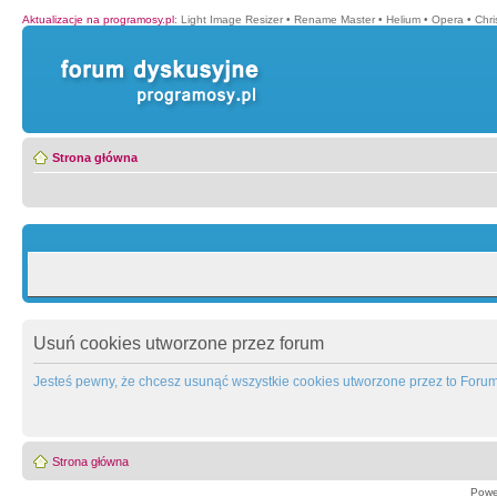
Aktualizacje na programosy.pl
:
Light Image Resizer
•
Rename Master
•
Helium
•
Opera
•
Chr
Strona główna
Usuń cookies utworzone przez forum
Jesteś pewny, że chcesz usunąć wszystkie cookies utworzone przez to Foru
Strona główna
Powe