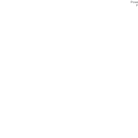
Powe
F