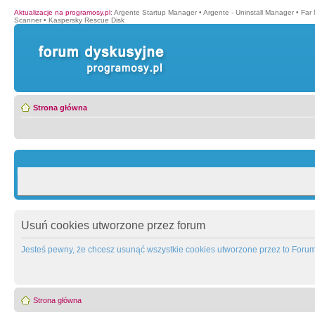
Aktualizacje na programosy.pl
:
Argente Startup Manager
•
Argente - Uninstall Manager
•
Far
Scanner
•
Kaspersky Rescue Disk
Strona główna
Usuń cookies utworzone przez forum
Jesteś pewny, że chcesz usunąć wszystkie cookies utworzone przez to Foru
Strona główna