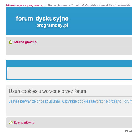
Aktualizacje na programosy.pl
:
Brave Browser
•
CrossFTP Portable
•
CrossFTP
•
System Mec
Strona główna
Usuń cookies utworzone przez forum
Jesteś pewny, że chcesz usunąć wszystkie cookies utworzone przez to Foru
Strona główna
Powe