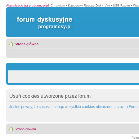
Aktualizacje na programosy.pl
:
Chromium
•
Kaspersky Rescue Disk
•
Vim
•
USB Raptor
•
Web
Strona główna
Usuń cookies utworzone przez forum
Jesteś pewny, że chcesz usunąć wszystkie cookies utworzone przez to Foru
Strona główna
Powe