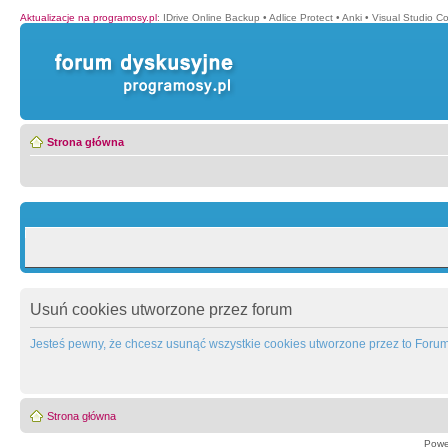
Aktualizacje na programosy.pl
:
IDrive Online Backup
•
Adlice Protect
•
Anki
•
Visual Studio C
Strona główna
Usuń cookies utworzone przez forum
Jesteś pewny, że chcesz usunąć wszystkie cookies utworzone przez to Foru
Strona główna
Powe