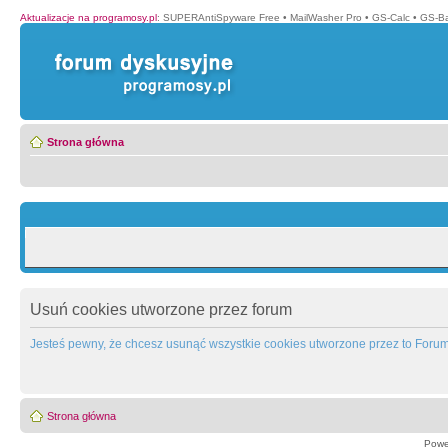
Aktualizacje na programosy.pl
:
SUPERAntiSpyware Free
•
MailWasher Pro
•
GS-Calc
•
GS-B
Strona główna
Usuń cookies utworzone przez forum
Jesteś pewny, że chcesz usunąć wszystkie cookies utworzone przez to Foru
Strona główna
Powe