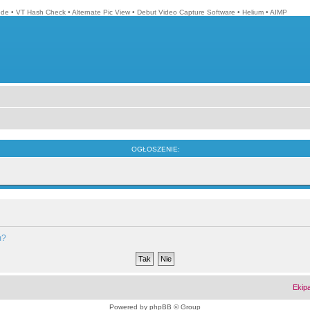
ode
•
VT Hash Check
•
Alternate Pic View
•
Debut Video Capture Software
•
Helium
•
AIMP
OGŁOSZENIE:
m?
Ekip
Powered by
phpBB
© Group