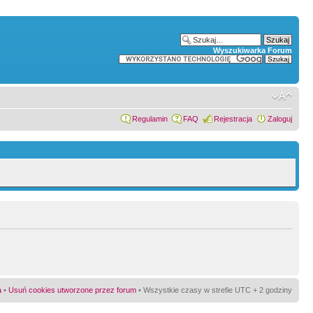
Wyszukiwarka Forum
Regulamin
FAQ
Rejestracja
Zaloguj
a
•
Usuń cookies utworzone przez forum
• Wszystkie czasy w strefie UTC + 2 godziny