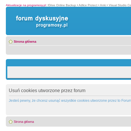
Aktualizacje na programosy.pl
:
IDrive Online Backup
•
Adlice Protect
•
Anki
•
Visual Studio C
Strona główna
Usuń cookies utworzone przez forum
Jesteś pewny, że chcesz usunąć wszystkie cookies utworzone przez to Foru
Strona główna