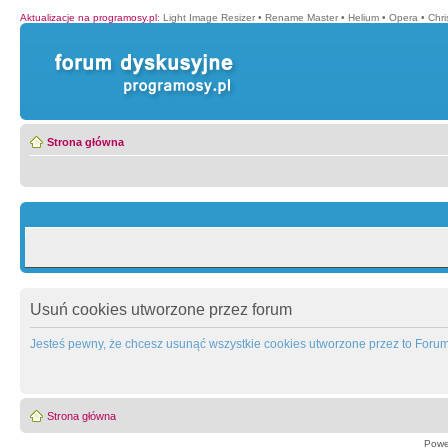
Aktualizacje na programosy.pl
:
Light Image Resizer
•
Rename Master
•
Helium
•
Opera
•
Chr
Strona główna
Usuń cookies utworzone przez forum
Jesteś pewny, że chcesz usunąć wszystkie cookies utworzone przez to Foru
Strona główna
Powe