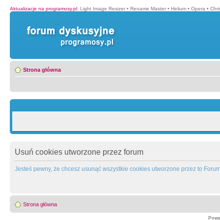
Aktualizacje na programosy.pl
:
Light Image Resizer
•
Rename Master
•
Helium
•
Opera
•
Chr
Strona główna
Usuń cookies utworzone przez forum
Jesteś pewny, że chcesz usunąć wszystkie cookies utworzone przez to Foru
Strona główna
Powe