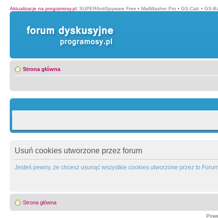
Aktualizacje na programosy.pl
:
SUPERAntiSpyware Free
•
MailWasher Pro
•
GS-Calc
•
GS-B
Strona główna
Usuń cookies utworzone przez forum
Jesteś pewny, że chcesz usunąć wszystkie cookies utworzone przez to Foru
Strona główna
Powe