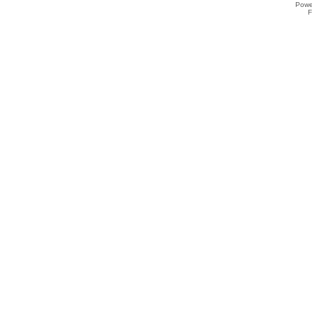
Powe
F