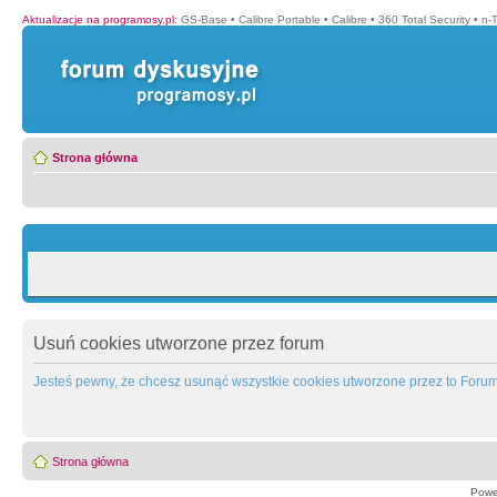
Aktualizacje na programosy.pl
:
GS-Base
•
Calibre Portable
•
Calibre
•
360 Total Security
•
n-
Strona główna
Usuń cookies utworzone przez forum
Jesteś pewny, że chcesz usunąć wszystkie cookies utworzone przez to Foru
Strona główna
Powe