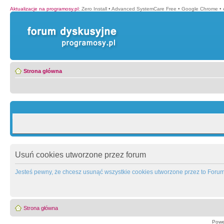
Aktualizacje na programosy.pl
:
Zero Install
•
Advanced SystemCare Free
•
Google Chrome
•
Strona główna
Usuń cookies utworzone przez forum
Jesteś pewny, że chcesz usunąć wszystkie cookies utworzone przez to Foru
Strona główna
Powe