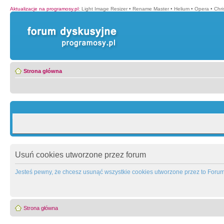
Aktualizacje na programosy.pl
:
Light Image Resizer
•
Rename Master
•
Helium
•
Opera
•
Chr
Strona główna
Usuń cookies utworzone przez forum
Jesteś pewny, że chcesz usunąć wszystkie cookies utworzone przez to Foru
Strona główna