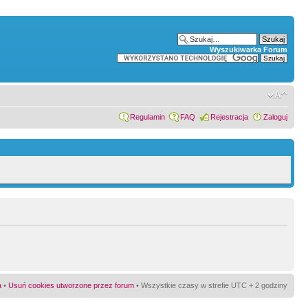
Wyszukiwarka Forum
Regulamin
FAQ
Rejestracja
Zaloguj
a
•
Usuń cookies utworzone przez forum
• Wszystkie czasy w strefie UTC + 2 godziny