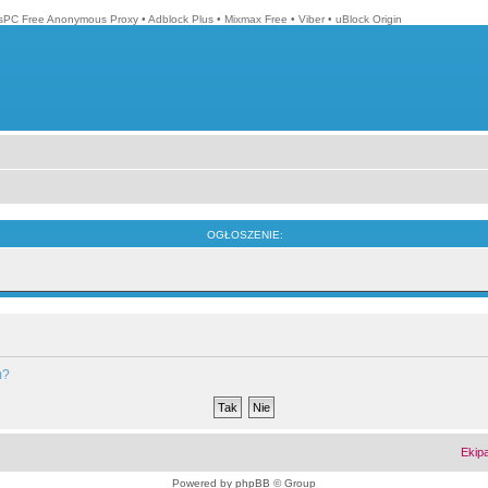
isPC Free Anonymous Proxy
•
Adblock Plus
•
Mixmax Free
•
Viber
•
uBlock Origin
OGŁOSZENIE:
m?
Ekip
Powered by
phpBB
© Group