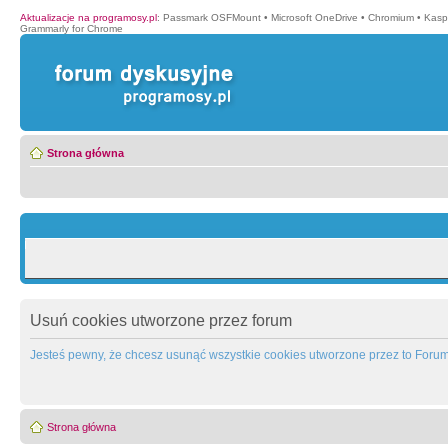
Aktualizacje na programosy.pl
:
Passmark OSFMount
•
Microsoft OneDrive
•
Chromium
•
Kasp
Grammarly for Chrome
Strona główna
Usuń cookies utworzone przez forum
Jesteś pewny, że chcesz usunąć wszystkie cookies utworzone przez to Foru
Strona główna