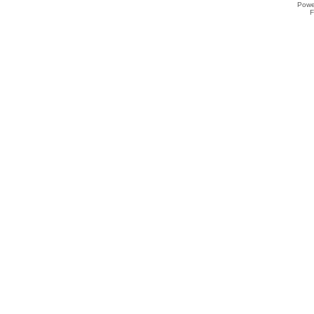
Powe
F