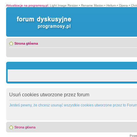
Aktualizacje na programosy.pl
:
Light Image Resizer
•
Rename Master
•
Helium
•
Opera
•
Chr
Strona główna
Usuń cookies utworzone przez forum
Jesteś pewny, że chcesz usunąć wszystkie cookies utworzone przez to Foru
Strona główna
Powe