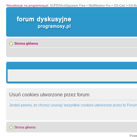
Aktualizacje na programosy.pl
:
SUPERAntiSpyware Free
•
MailWasher Pro
•
GS-Calc
•
GS-B
Strona główna
Usuń cookies utworzone przez forum
Jesteś pewny, że chcesz usunąć wszystkie cookies utworzone przez to Foru
Strona główna
Powe