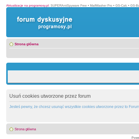
Aktualizacje na programosy.pl
:
SUPERAntiSpyware Free
•
MailWasher Pro
•
GS-Calc
•
GS-B
Strona główna
Usuń cookies utworzone przez forum
Jesteś pewny, że chcesz usunąć wszystkie cookies utworzone przez to Foru
Strona główna
Powe