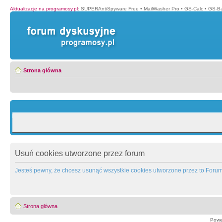
Aktualizacje na programosy.pl
:
SUPERAntiSpyware Free
•
MailWasher Pro
•
GS-Calc
•
GS-B
Strona główna
Usuń cookies utworzone przez forum
Jesteś pewny, że chcesz usunąć wszystkie cookies utworzone przez to Foru
Strona główna
Powe