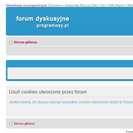
Aktualizacje na programosy.pl
:
Chromium
•
Kaspersky Rescue Disk
•
Vim
•
USB Raptor
•
Web
Strona główna
Usuń cookies utworzone przez forum
Jesteś pewny, że chcesz usunąć wszystkie cookies utworzone przez to Foru
Strona główna
Powe