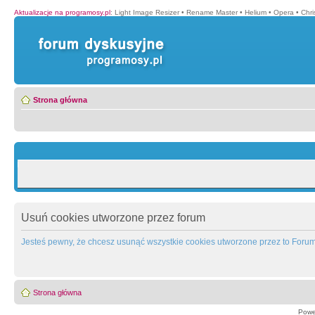
Aktualizacje na programosy.pl
:
Light Image Resizer
•
Rename Master
•
Helium
•
Opera
•
Chr
Strona główna
Usuń cookies utworzone przez forum
Jesteś pewny, że chcesz usunąć wszystkie cookies utworzone przez to Foru
Strona główna
Powe