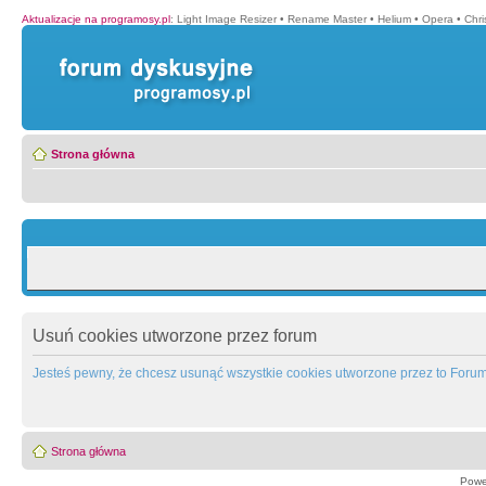
Aktualizacje na programosy.pl
:
Light Image Resizer
•
Rename Master
•
Helium
•
Opera
•
Chr
Strona główna
Usuń cookies utworzone przez forum
Jesteś pewny, że chcesz usunąć wszystkie cookies utworzone przez to Foru
Strona główna
Powe