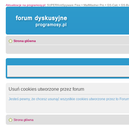
Aktualizacje na programosy.pl
:
SUPERAntiSpyware Free
•
MailWasher Pro
•
GS-Calc
•
GS-B
Strona główna
Usuń cookies utworzone przez forum
Jesteś pewny, że chcesz usunąć wszystkie cookies utworzone przez to Foru
Strona główna