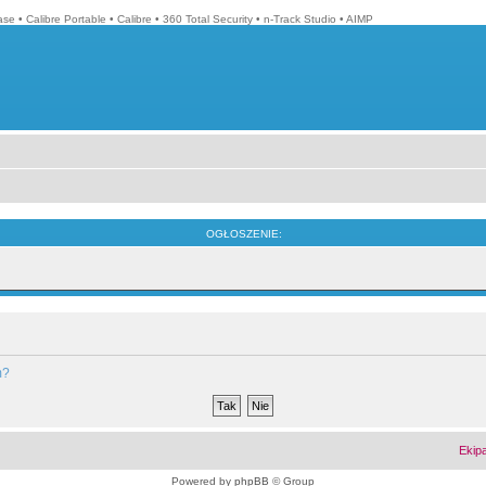
ase
•
Calibre Portable
•
Calibre
•
360 Total Security
•
n-Track Studio
•
AIMP
OGŁOSZENIE:
m?
Ekip
Powered by
phpBB
© Group