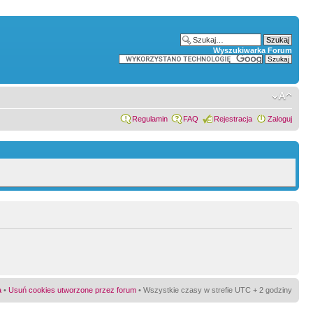
Wyszukiwarka Forum
Regulamin
FAQ
Rejestracja
Zaloguj
a
•
Usuń cookies utworzone przez forum
• Wszystkie czasy w strefie UTC + 2 godziny