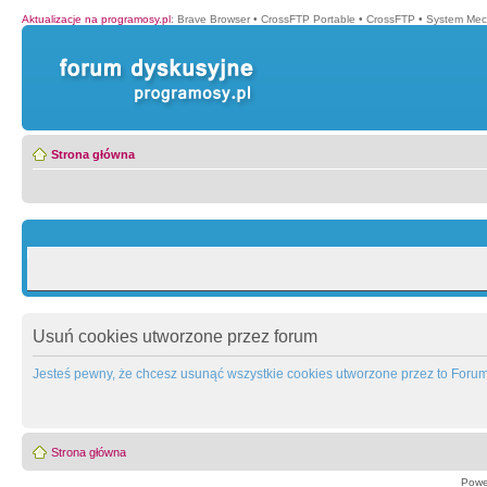
Aktualizacje na programosy.pl
:
Brave Browser
•
CrossFTP Portable
•
CrossFTP
•
System Mec
Strona główna
Usuń cookies utworzone przez forum
Jesteś pewny, że chcesz usunąć wszystkie cookies utworzone przez to Foru
Strona główna
Powe