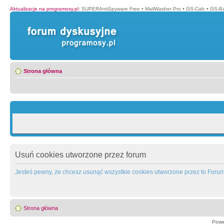
Aktualizacje na programosy.pl
:
SUPERAntiSpyware Free
•
MailWasher Pro
•
GS-Calc
•
GS-B
Strona główna
Usuń cookies utworzone przez forum
Jesteś pewny, że chcesz usunąć wszystkie cookies utworzone przez to Foru
Strona główna
Powe