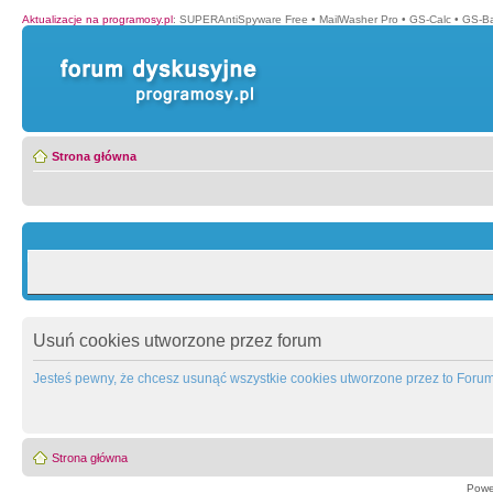
Aktualizacje na programosy.pl
:
SUPERAntiSpyware Free
•
MailWasher Pro
•
GS-Calc
•
GS-B
Strona główna
Usuń cookies utworzone przez forum
Jesteś pewny, że chcesz usunąć wszystkie cookies utworzone przez to Foru
Strona główna
Powe