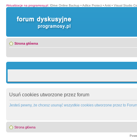
Aktualizacje na programosy.pl
:
IDrive Online Backup
•
Adlice Protect
•
Anki
•
Visual Studio C
Strona główna
Usuń cookies utworzone przez forum
Jesteś pewny, że chcesz usunąć wszystkie cookies utworzone przez to Foru
Strona główna
Powe