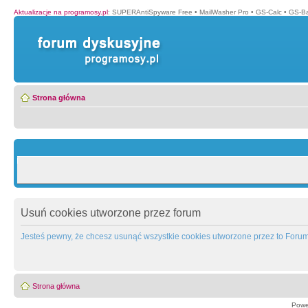
Aktualizacje na programosy.pl
:
SUPERAntiSpyware Free
•
MailWasher Pro
•
GS-Calc
•
GS-B
Strona główna
Usuń cookies utworzone przez forum
Jesteś pewny, że chcesz usunąć wszystkie cookies utworzone przez to Foru
Strona główna
Powe