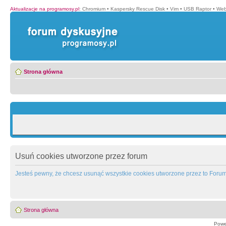
Aktualizacje na programosy.pl
:
Chromium
•
Kaspersky Rescue Disk
•
Vim
•
USB Raptor
•
Web
Strona główna
Usuń cookies utworzone przez forum
Jesteś pewny, że chcesz usunąć wszystkie cookies utworzone przez to Foru
Strona główna
Powe