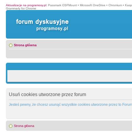
Aktualizacje na programosy.pl
:
Passmark OSFMount
•
Microsoft OneDrive
•
Chromium
•
Kasp
Grammarly for Chrome
Strona główna
Usuń cookies utworzone przez forum
Jesteś pewny, że chcesz usunąć wszystkie cookies utworzone przez to Foru
Strona główna