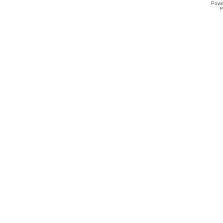
Powe
F