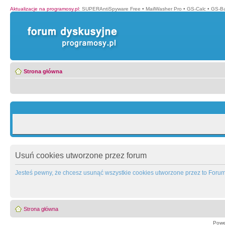
Aktualizacje na programosy.pl
:
SUPERAntiSpyware Free
•
MailWasher Pro
•
GS-Calc
•
GS-B
Strona główna
Usuń cookies utworzone przez forum
Jesteś pewny, że chcesz usunąć wszystkie cookies utworzone przez to Foru
Strona główna
Powe