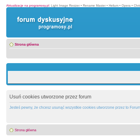
Aktualizacje na programosy.pl
:
Light Image Resizer
•
Rename Master
•
Helium
•
Opera
•
Chr
Strona główna
Usuń cookies utworzone przez forum
Jesteś pewny, że chcesz usunąć wszystkie cookies utworzone przez to Foru
Strona główna