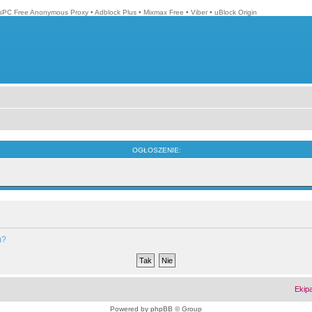
isPC Free Anonymous Proxy
•
Adblock Plus
•
Mixmax Free
•
Viber
•
uBlock Origin
OGŁOSZENIE:
m?
Ekip
Powered by
phpBB
© Group