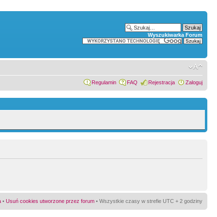
Wyszukiwarka Forum
Regulamin
FAQ
Rejestracja
Zaloguj
a
•
Usuń cookies utworzone przez forum
• Wszystkie czasy w strefie UTC + 2 godziny